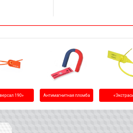
версал 190»
Антимагнитная пломба
«Экстрас