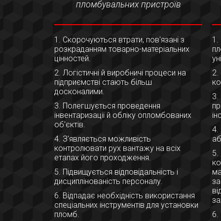
пломбувальних пристроїв
1. Скорочуються втрати, пов'язані з
1.
розкраданням товарно-матеріальних
пл
цінностей.
ун
2. Логістичні й виробничі процеси на
2.
підприємстві стають більш
ко
досконалими.
3.
3. Полегшується проведення
пр
інвентаризації й обліку опломбованих
ін
об'єктів.
4.
4. З'являється можливість
аб
контролювати рух вантажу на всіх
5.
етапах його проходження.
ко
5. Підвищується відповідальність і
ма
дисциплінованість персоналу.
за
ві
6. Відпадає необхідність використання
за
спеціальних інструментів для установки
пломб.
6.