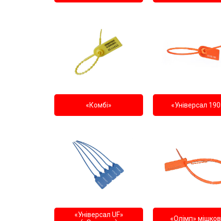
«Комбі»
«Універсал 190
«Універсал UF»
«Олімп» мішко