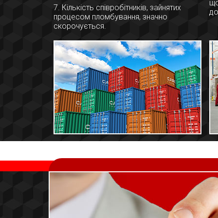
що
7. Кількість співробітників, зайнятих
до
процесом пломбування, значно
скорочується.