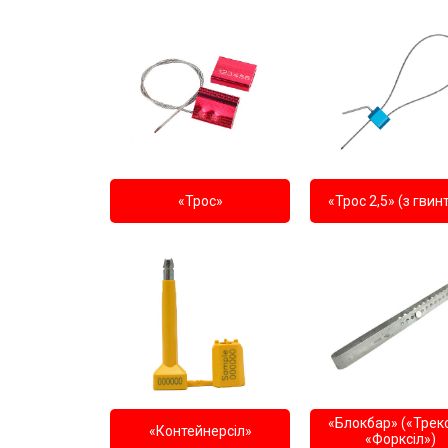
«Трос»
«Трос 2,5» (з гвин
«Блокбар» («Трекс
«Контейнерсіл»
«Форксіл»)